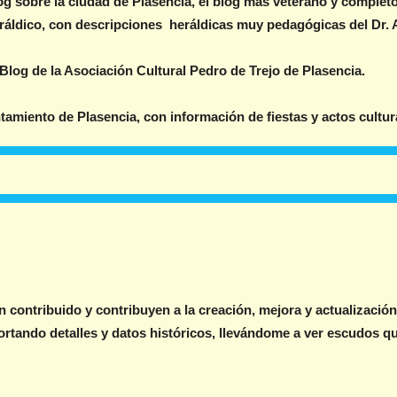
g sobre la ciudad de Plasencia, el blog mas veterano y completo 
áldico, con descripciones heráldicas muy pedagógicas del Dr.
log de la Asociación Cultural Pedro de Trejo de Plasencia.
amiento de Plasencia, con información de fiestas y actos cultur
an contribuido y contribuyen a la creación, mejora y actualizaci
ortando detalles y datos históricos, llevándome a ver escudos q