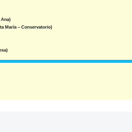
 Ana)
a María – Conservatorio)
esa)