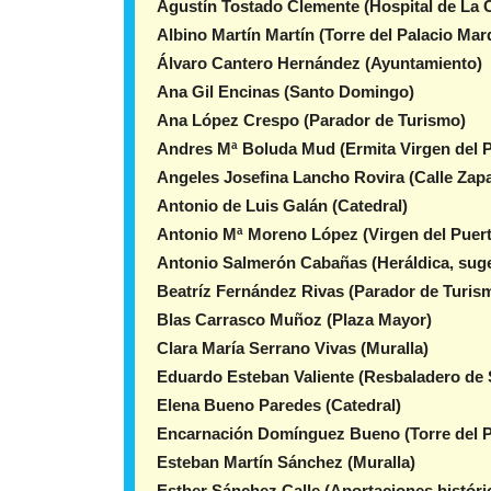
Agustín Tostado Clemente (Hospital de La 
Albino Martín Martín (Torre del Palacio Ma
Álvaro Cantero Hernández (Ayuntamiento)
Ana Gil Encinas (Santo Domingo)
Ana López Crespo (Parador de Turismo)
Andres Mª Boluda Mud (Ermita Virgen del P
Angeles Josefina Lancho Rovira (Calle Zapa
Antonio de Luis Galán (Catedral)
Antonio Mª Moreno López (Virgen del Puer
Antonio Salmerón Cabañas (Heráldica, suge
Beatríz Fernández Rivas (Parador de Turis
Blas Carrasco Muñoz (Plaza Mayor)
Clara María Serrano Vivas (Muralla)
Eduardo Esteban Valiente (Resbaladero de 
Elena Bueno Paredes (Catedral)
Encarnación Domínguez Bueno (Torre del P
Esteban Martín Sánchez (Muralla)
Esther Sánchez Calle (Aportaciones históri