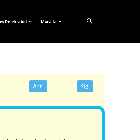
és De Mirabel
Muralla
Ant.
Sig.