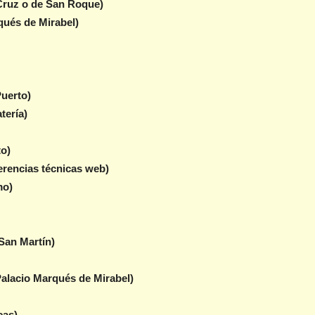
Cruz o de San Roque)
rqués de Mirabel)
uerto)
tería)
to)
rencias técnicas web)
mo)
San Martín)
alacio Marqués de Mirabel)
cas)