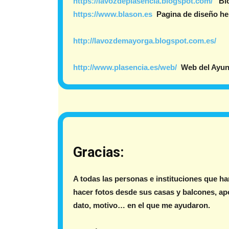
https://lavozdeplasencia.
blogspot.com/
Blo
https://www.blason.es
Pagina de diseño her
http://lavozdemayorga.blogspot.com.es/
B
http://www.plasencia.es/web/
Web del Ayunt
Gracias:
A todas las personas e instituciones que h
hacer fotos desde sus casas y balcones, ap
dato, motivo… en el que me ayudaron.