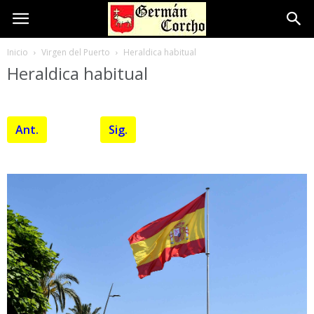
Inicio
Virgen del Puerto
Heraldica habitual
Heraldica habitual
Ant.
Sig.