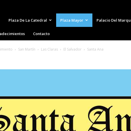
Plaza De La Catedral
Plaza Mayor
Palacio Del Marqu
adecimientos
Contacto
cimiento
San Martín
Las Claras
El Salvador
Santa Ana