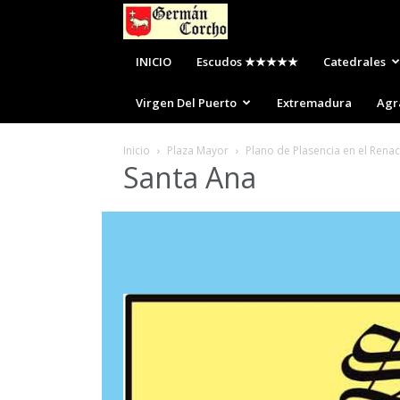
Escudos
de
INICIO
Escudos ★★★★★
Catedrales
Plasencia
Virgen Del Puerto
Extremadura
Agr
Inicio
Plaza Mayor
Plano de Plasencia en el Rena
Santa Ana