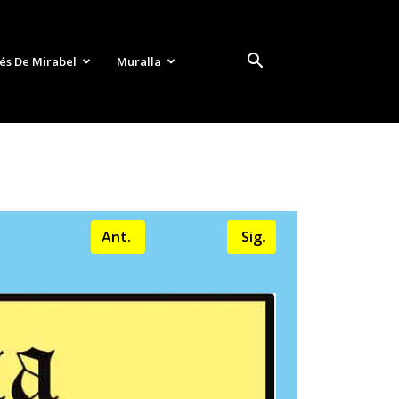
és De Mirabel
Muralla
Ant.
Sig.