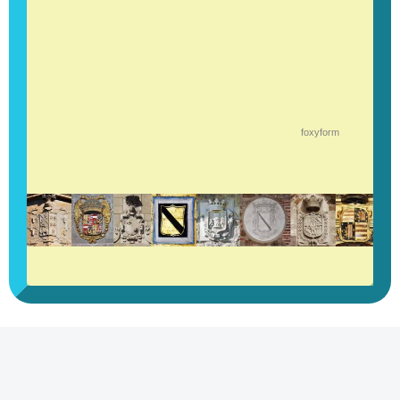
foxyform