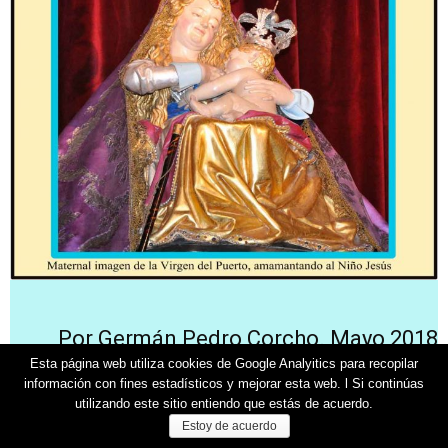
Por Germán Pedro Corcho. Mayo 2018
Esta página web utiliza cookies de Google Analyitics para recopilar
Ant.
Sig.
información con fines estadísticos y mejorar esta web. l Si continúas
utilizando este sitio entiendo que estás de acuerdo.
Estoy de acuerdo